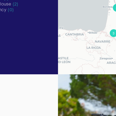
ulouse
(2)
ncy
(0)
3