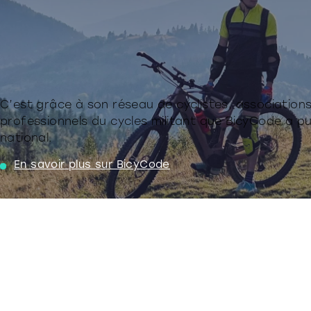
C’est grâce à son réseau de cyclistes, associations,
professionnels du cycles militant que BicyCode a p
national.
En savoir plus sur BicyCode