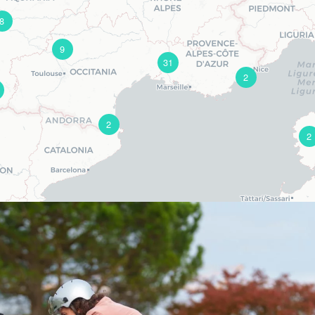
8
9
31
2
2
2