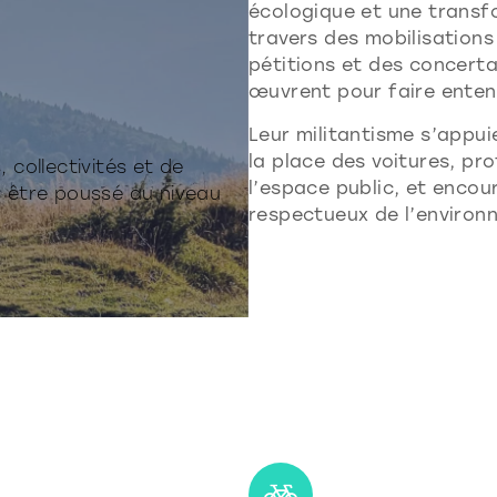
écologique et une transf
travers des mobilisations
pétitions et des concertat
œuvrent pour faire entend
Leur militantisme s’appui
la place des voitures, pr
 collectivités et de
l’espace public, et encou
u être poussé au niveau
respectueux de l’environ