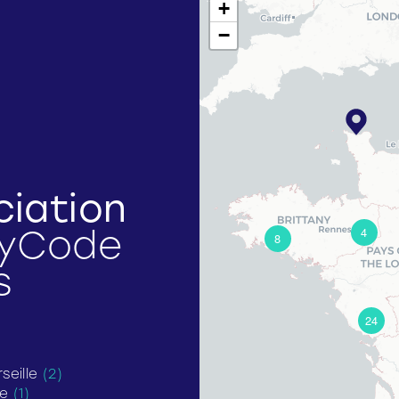
+
−
ciation
4
8
cyCode
s
24
seille
(2)
ce
(1)