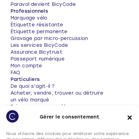
Paravol devient BicyCode
Professionnels
Marquage vélo
Étiquette résistante
Étiquette permanente
Gravage par micro-percussion
Les services BicyCode
Assurance Bicytrust
Passeport numérique
Mon compte
FAQ
Particuliers
De quoi s’agit-il ?
Acheter, vendre, trouver ou détruire
un vélo marqué
Faire marquer son vélo
Conseils antivol
Gérer le consentement
Votre vélo a été volé
Vélo volé retrouvé
Mon compte
Nous utilisons des cookies pour améliorer votre expérience