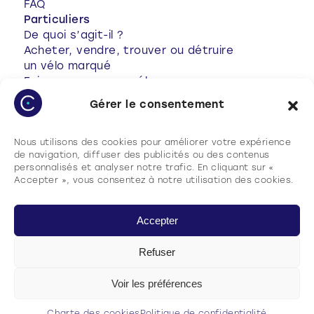
FAQ
Particuliers
De quoi s’agit-il ?
Acheter, vendre, trouver ou détruire
un vélo marqué
Faire marquer son vélo
Conseils antivol
Gérer le consentement
Votre vélo a été volé
Vélo volé retrouvé
Nous utilisons des cookies pour améliorer votre expérience
Mon compte
de navigation, diffuser des publicités ou des contenus
FAQ
personnalisés et analyser notre trafic. En cliquant sur «
Accepter », vous consentez à notre utilisation des cookies.
Accepter
Refuser
Mentions légales
Charte des cookies
Voir les préférences
Politique de confidentialité
Conditions générales d’utilisation (CGU)