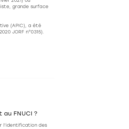
nvier 2021) ou
ociste, grande surface
tive (APIC), a été
 2020 JORF n°0315).
t au FNUCI ?
 l’identification des