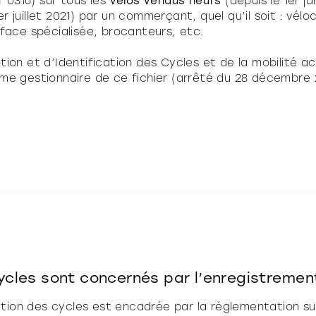
0316) sur tous les
vélos vendus neufs
(depuis le 1er ja
1er juillet 2021) par un commerçant, quel qu’il soit : vél
rface spécialisée, brocanteurs, etc.
ion et d’Identification des Cycles et de la mobilité ac
me gestionnaire de ce fichier (arrêté du 28 décembre
ycles sont concernés par l’enregistremen
cation des cycles est encadrée par la réglementation sur