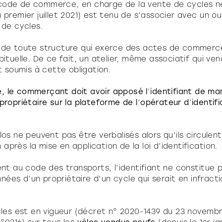
du code de commerce, en charge de la vente de cycles n
 premier juillet 2021) est tenu de s’associer avec un o
n de cycles.
t de toute structure qui exerce des actes de commerc
bituelle. De ce fait, un atelier, même associatif qui ve
st soumis à cette obligation.
, le commerçant doit avoir apposé l
’
identifiant de man
propriétaire sur la plateforme de l
’
opérateur d
’
identif
los ne peuvent pas être verbalisés alors qu’ils circulen
près la mise en application de la loi d’identification.
 au code des transports, l’identifiant ne constitue 
ées d’un propriétaire d’un cycle qui serait en infract
ycles est en vigueur (décret n° 2020-1439 du 23 novemb