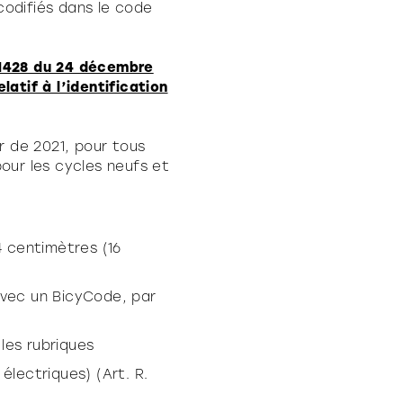
odifiés dans le code
-1428 du 24 décembre
atif à l’identification
r de 2021, pour tous
our les cycles neufs et
4 centimètres (16
avec un BicyCode, par
 les rubriques
électriques) (Art. R.