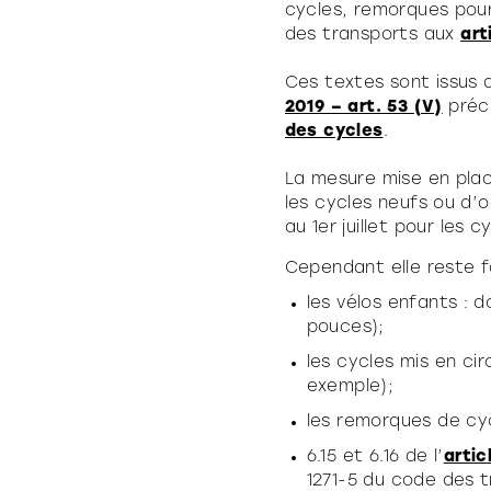
cycles, remorques pour
des transports aux
art
Ces textes sont issus d
2019 – art. 53 (V)
préci
des cycles
.
La mesure mise en plac
les cycles neufs ou d’
au 1er juillet pour les 
Cependant elle reste f
les vélos enfants : 
pouces);
les cycles mis en ci
exemple);
les remorques de cyc
6.15 et 6.16 de l’
artic
1271-5 du code des 