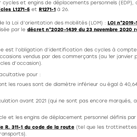
 cycles et engins de déplacements personnels (EDP), c
icles L1271-5
et
R1271-1
à 26.
e la Loi d’orientation des mobilités (LOM) :
LOI n°2019
sée par le
décret n°2020-1439 du 23 novembre 2020 rel
e est l’obligation d’identification des cycles à compte
occasions vendus par des commerçants (au 1er janvier p
cycles d’occasion).
acultative pour :
dont les roues sont de diamètre inférieur ou égal à 40,6
rculation avant 2021 (qui ne sont pas encore marqués, 
le et les engins de déplacement personnel définis par
le R. 311-1 du code de la route
(tel que les trottinettes 
transports).