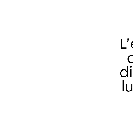
L
d
l