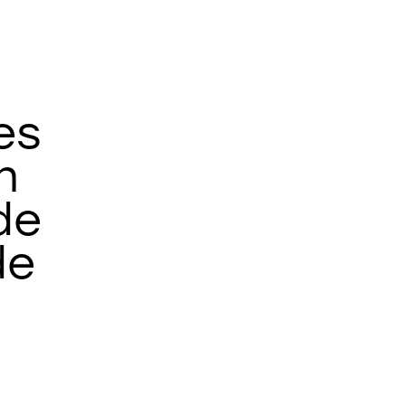
es
n
de
de